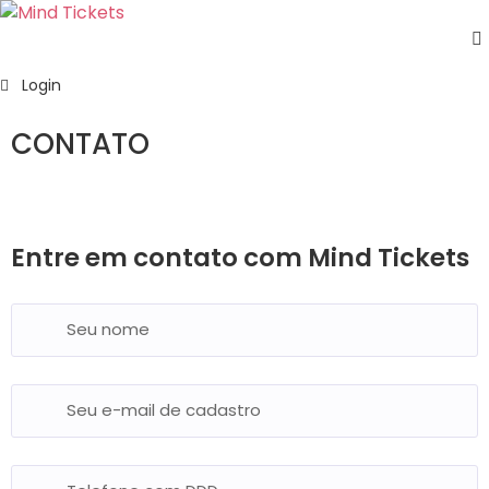
Home
Login
Como
Funciona?
CONTATO
Meus
Home
Contato
Tickets
Lista
de
Entre em contato com Mind Tickets
desejos
Suporte